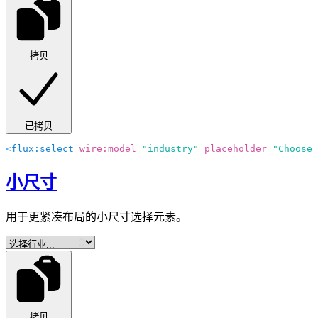
拷贝
已拷贝
<
flux:select
 wire:model
=
"industry"
 placeholder
=
"Choose 
小尺寸
用于更紧凑布局的小尺寸选择元素。
拷贝