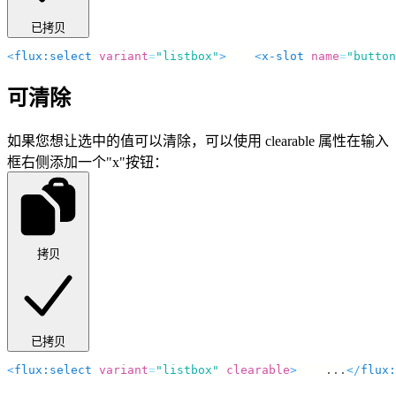
已拷贝
<
flux:select
 variant
=
"listbox"
>
    <
x-slot
 name
=
"button
可清除
如果您想让选中的值可以清除，可以使用
clearable
属性在输入
框右侧添加一个"x"按钮：
拷贝
已拷贝
<
flux:select
 variant
=
"listbox"
 clearable
>
    ...
</
flux: